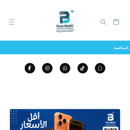
تخطى
سلة
المشتريات